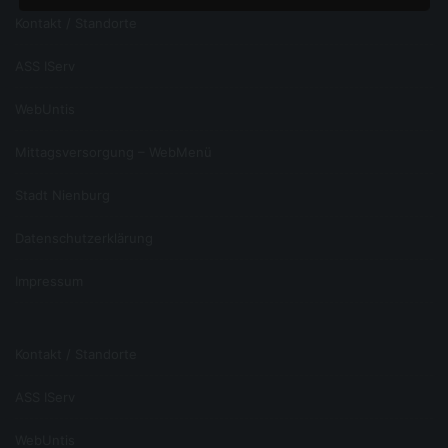
Sitzungen nicht mehr zur Verfügung.
Kontakt / Standorte
Die durch diese Cookies verarbeiteten Daten sind
für die genannten Zwecke zur Wahrung unserer
berechtigten Interessen nach Art. 6 Abs. 1 S. 1 lit. f
ASS IServ
DSGVO erforderlich. Diese bestehen in einer
technischen Optimierung der Bereitstellung
WebUntis
unserer Internetseite.
Es besteht die Möglichkeit, den Browser so
Mittagsversorgung – WebMenü
einzustellen, dass keine Cookies gespeichert
werden. In diesem Fall besteht allerdings die
Stadt Nienburg
Möglichkeit, dass Sie nicht den vollen
Funktionsumfang unserer Internetseiten nutzen
Datenschutzerklärung
können.
V. Speicherung personenbezogener Daten bei
Impressum
Kontaktaufnahme
Sofern Sie per E-Mail den Kontakt mit uns aufnehmen,
werden die von Ihnen übermittelten personenbezogenen
Kontakt / Standorte
Daten automatisch gespeichert. Diese Daten werden für
Zwecke der Bearbeitung Ihres Anliegens und der
Kontaktaufnahme mit Ihnen gespeichert.
ASS IServ
Wenn Sie Gebrauch von unserem Kontaktformular
machen, werden die folgenden
WebUntis