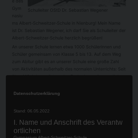
e des
Gym
Schulleiter OStD Dr. Sebastian Wegener
nasiu
ms Albert-Schweitzer-Schule in Nienburg! Mein Name
ist Dr. Sebastian Wegener, ich darf Sie als Schulleiter der
Albert-Schweitzer-Schule herzlich begrüßen!
An unserer Schule lernen etwa 1000 Schülerinnen und
Schüler gemeinsam von Klasse 5 bis 13. Auf dem Weg
zum Abitur gibt es an unserer Schule eine große Zahl
von Aktivitäten außerhalb des normalen Unterrichts: Seit
über 110 Jahren gibt es eine Ruderriege, die sportliche
Akzente setzt, zahlreiche Projekte im Bereich von Kunst,
Musik und Theater sowie eine Reihe von Austauschen
Datenschutzerklärung
und Fahrten. Im bilingualen Profil und bei Wettbewerben
stärken wir sprachliche Talente und sind unter Anderem
Stand: 06.05.2022
stolz auf unsere langen und intensiven Partnerschaften
mit Schulen rund um den Globus. Seit einigen Jahren
I. Name und Anschrift des Verantw
fördern wir besondere Begabungen mit anderen
ortlichen
Schulen zusammen im Nienburger
Gymnasium Albert-Schweitzer-Schule