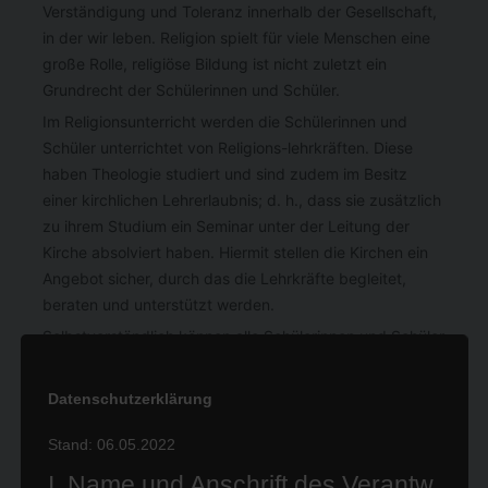
Verständigung und Toleranz innerhalb der Gesellschaft,
in der wir leben. Religion spielt für viele Menschen eine
große Rolle, religiöse Bildung ist nicht zuletzt ein
Grundrecht der Schülerinnen und Schüler.
Im Religionsunterricht werden die Schülerinnen und
Schüler unterrichtet von Religions-lehrkräften. Diese
haben Theologie studiert und sind zudem im Besitz
einer kirchlichen Lehrerlaubnis; d. h., dass sie zusätzlich
zu ihrem Studium ein Seminar unter der Leitung der
Kirche absolviert haben. Hiermit stellen die Kirchen ein
Angebot sicher, durch das die Lehrkräfte begleitet,
beraten und unterstützt werden.
Selbstverständlich können alle Schülerinnen und Schüler
am Religionsunterricht teil-nehmen – ob evangelisch,
katholisch, ohne Bekenntnis oder einer anderen Religion
Datenschutzerklärung
angehörend. Die Themen des Unterrichtes orientieren
sich an sechs Kompetenzbereichen: Gott, Jesus
Stand: 06.05.2022
Christus, Kirche und Kirchen, Mensch, Religionen sowie
I. Name und Anschrift des Verantw