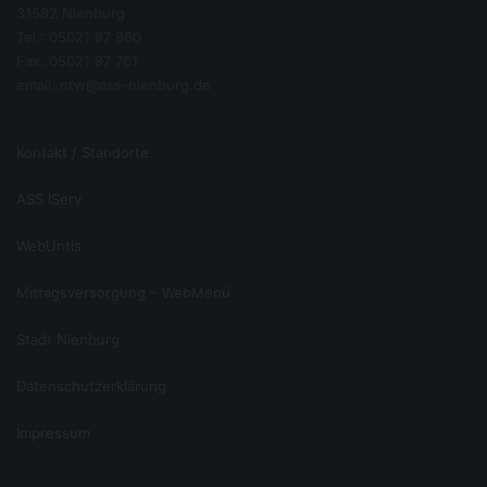
Löschung
31582 Nienburg
Tel.: 05021 87 860
Art. 17 DSGVO normiert das Recht auf Löschung
Fax: 05021 87 761
personenbezogener Daten. Dieses Recht steht Ihnen
email: ntw@ass-nienburg.de
insbesondere dann zu, wenn die Speicherung der
personenbezogenen Daten zur Erfüllung unserer
gesetzlichen Aufgaben nicht mehr erforderlich ist oder
Sie Ihre Einwilligung zur Datenverarbeitung mit Wirkung
Kontakt / Standorte
für die Zukunft widerrufen haben.
Einschränkung der Verarbeitung
ASS IServ
Gem. Art. 18 DSGVO können Sie die Einschränkung der
WebUntis
personenbezogenen Daten verlangen, wenn
die Richtigkeit der Daten von Ihnen bestritten wird
Mittagsversorgung – WebMenü
die Verarbeitung unrechtmäßig ist, Sie aber deren
Löschung ablehnen
Stadt Nienburg
wir die Daten nicht mehr benötigen, Sie jedoch diese zur
Datenschutzerklärung
Geltendmachung, Ausübung oder Verteidigung von
Rechtsansprüchen benötigen
Impressum
oder Sie gemäß Art. 21 DSGVO Widerspruch gegen die
Verarbeitung eingelegt haben