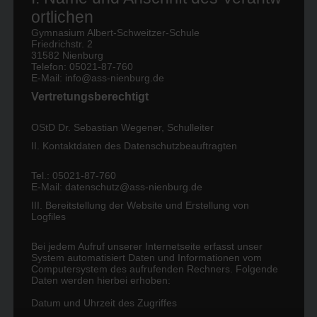
Ethik. Im Religionsunterricht werden regelmäßig nicht-
ortlichen
christliche Religionen und ferner auch religionskritische
Gymnasium Albert-Schweitzer-Schule
Aspekte thematisiert. Der individuelle Glaube der
Friedrichstr. 2
Schülerinnen und Schüler wird natürlich nicht bewertet.
31582 Nienburg
Telefon: 05021-87-760
Raum für die individuelle Religionsausübung wird durch
E-Mail: info@ass-nienburg.de
die Feier regelmäßiger Schulgottesdienste (Weihnachts-
Vertretungsberechtigt
oder Abiturgottesdienste) geschaffen.
Das Fach „Werte und Normen“ hat das Ziel, die
OStD Dr. Sebastian Wegener, Schulleiter
Persönlichkeit der Schülerinnen und Schüler auf der
II. Kontaktdaten des Datenschutzbeauftragten
Grundlage des Christentums, des europäischen
Tel.: 05021-87-760
Humanismus und der Ideen der liberalen,
E-Mail:
datenschutz@ass-nienburg.de
demokratischen und sozialen Freiheitsbewegungen
III. Bereitstellung der Website und Erstellung von
weiterzuent-wickeln. In diesem Fach wird
Logfiles
verschiedenen Fragen nachgegangen, so zum Beispiel
der Frage nach dem Ich, der Frage nach der Zukunft,
Bei jedem Aufruf unserer Internetseite erfasst unser
System automatisiert Daten und Informationen vom
der nach Moral und Ethik, der Wirklichkeit oder nach
Computersystem des aufrufenden Rechners. Folgende
Religionen und Wertanschauungen. Der „Werte und
Daten werden hierbei erhoben:
Normen“-Unterricht wird erteilt von Lehrkräften, die
Datum und Uhrzeit des Zugriffes
eben dieses Fach oder auch Philosophie oder Ethik