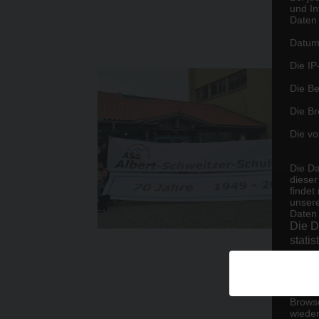
und I
Daten 
Datum 
Die IP
Die Be
Die Br
Die vo
Die Da
diese
findet
unsere
Daten 
Die D
stati
IV. V
Beim A
Browse
wieder