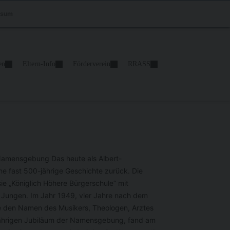
ssum
en
Eltern-Info
Förderverein
RRASS
Namensgebung Das heute als Albert-
e fast 500-jährige Geschichte zurück. Die
e „Königlich Höhere Bürgerschule“ mit
 Jungen. Im Jahr 1949, vier Jahre nach dem
ule den Namen des Musikers, Theologen, Arztes
-jährigen Jubiläum der Namensgebung, fand am