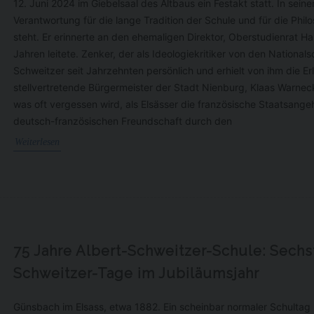
12. Juni 2024 im Giebelsaal des Altbaus ein Festakt statt. In sei
Verantwortung für die lange Tradition der Schule und für die Phi
steht. Er erinnerte an den ehemaligen Direktor, Oberstudienrat H
Jahren leitete. Zenker, der als Ideologiekritiker von den Nationals
Schweitzer seit Jahrzehnten persönlich und erhielt von ihm die 
stellvertretende Bürgermeister der Stadt Nienburg, Klaas Warneck
was oft vergessen wird, als Elsässer die französische Staatsange
deutsch-französischen Freundschaft durch den
Weiterlesen
75 Jahre Albert-Schweitzer-Schule: Sechst
Schweitzer-Tage im Jubiläumsjahr
Günsbach im Elsass, etwa 1882. Ein scheinbar normaler Schultag 