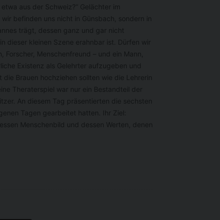
u etwa aus der Schweiz?“ Gelächter im
wir befinden uns nicht in Günsbach, sondern in
annes trägt, dessen ganz und gar nicht
n dieser kleinen Szene erahnbar ist. Dürfen wir
oph, Forscher, Menschenfreund – und ein Mann,
liche Existenz als Gelehrter aufzugeben und
die Brauen hochziehen sollten wie die Lehrerin
ne Theraterspiel war nur ein Bestandteil der
zer. An diesem Tag präsentierten die sechsten
genen Tagen gearbeitet hatten. Ihr Ziel:
dessen Menschenbild und dessen Werten, denen