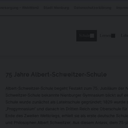
versorgung – WebMenü
Stadt Nienburg
Datenschutzerklärung
Impre
Schule
Lernen
Leb
75 Jahre Albert-Schweitzer-Schule
Albert-Schweitzer-Schule begeht Festakt zum 75. Jubiläum der 
Schweitzer-Schule bekannte Nienburger Gymnasium blickt auf ein
Schule wurde zunächst als Lateinschule gegründet; 1829 wurde si
„Progymnasium“ und danach im Dritten Reich eine Oberschule für
Ende des Zweiten Weltkriegs, erhielt sie als erste deutsche Sch
und Philosophen Albert Schweitzer. Aus diesem Anlass, dem 75