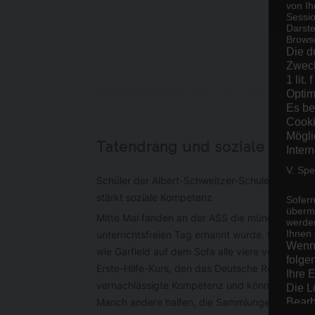
von Ih
Sessio
Darste
Browse
Die d
Zweck
1 lit
Optim
Es be
Cooki
Mögli
Tatendrang und soziale Ader s
Inter
V. Sp
Schüler der Albert-Schweitzer-Schule engagieren
stärkt soziale Kompetenz
Sofern
übermi
Mitte Mai fanden an der ASS die mündlichen Abit
werden
Ihnen 
unterrichtsfreien Tag ernannt wurde. Kein Unte
Wenn 
wie Garfield auf dem Sofa alle viere von sich 
folge
Erste-Hilfe-Kurs, den das Deutsche Rote Kreuz j
Ihre 
vernachlässigte Kompetenz und können nun and
Die L
Bearb
Manch andere halfen, die Sammlungen der Fäch