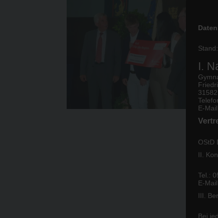
Daten
Stand
I. 
Gymna
Friedri
31582
Telef
E-Mail
Vertr
OStD D
II. Ko
Tel.: 
E-Mai
III. B
Bei je