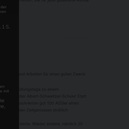
s
 der
eren
 1 S.
richtungen und Arbeiten für einen guten Zweck
ten
einer der Prüfungstage zu einem
e mit
cht so an der Albert-Schweitzer-Schule! Statt
ie
utzt. So absolvierten gut 100 ASSler einen
me,
n allzu vielen Zeitgenossen sträflich
n lassen.
u Tage förderte. Wieder andere, nämlich 20