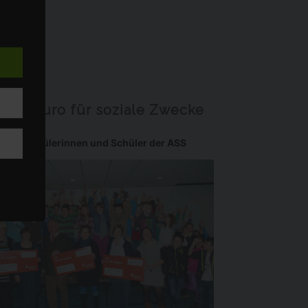
die
7000 Euro für soziale Zwecke
"]
Die Schülerinnen und Schüler der ASS
dig,
digen
t mehr
ür die
n