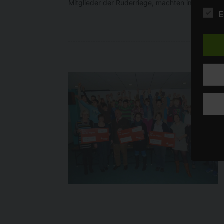
Mitglieder der Ruderriege, machten im Bootshaus 
VI. Be
E
Sie k
Ausku
Gem. A
von un
Beri
Sind b
haben 
zu las
Lösc
Art. 
Dieses
person
erford
Zukunf
Eins
Gem. 