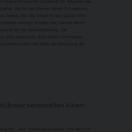
nem Grußwort betonte Schulleiter Dr. Wegener die
losophie, die für den Namen Albert Schweitzers
ans Zenker, der die Schule in den späten 40er
ozialisten verfolgt worden war, kannte Albert
Erlaubnis für die Namensgebung. Der
e, wies darauf hin, dass Albert Schweitzer,
hörigkeit besaß, und lobte die Förderung der
klässler veranstalten Albert-
beginnt. „Aha, meine neue Klasse. Und wer bist