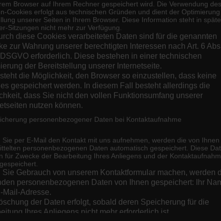
rem Browser auf Ihrem Rechner gespeichert wird. Die Verwendung de
einen
n-Cookies erfolgt aus technischen Gründen und dient der Optimierung
llung unserer Seiten in Ihrem Browser. Diese Information steht in spät
Weiterlesen
r-Sitzungen nicht mehr zur Verfügung.
urch diese Cookies verarbeiteten Daten sind für die genannten
e zur Wahrung unserer berechtigten Interessen nach Art. 6 Abs.
. f DSGVO erforderlich. Diese bestehen in einer technischen
ierung der Bereitstellung unserer Internetseite.
steht die Möglichkeit, den Browser so einzustellen, dass keine
es gespeichert werden. In diesem Fall besteht allerdings die
chkeit, dass Sie nicht den vollen Funktionsumfang unserer
tatt freier Tag und Faulenzen
netseiten nutzen können.
eicherung personenbezogener Daten bei Kontaktaufnahme
 sich am "Sozialen Tag" / Erste-Hilfe-Kurs, Einblicke in soziale Ein
 Sie per E-Mail den Kontakt mit uns aufnehmen, werden die von Ihnen
ttelten personenbezogenen Daten automatisch gespeichert. Diese Da
urprüfungen statt. Fast alle Lehrer waren darin involviert, so dass 
 für Zwecke der Bearbeitung Ihres Anliegens und der Kontaktaufnahm
gespeichert.
rricht, keine Schule – also ein Tag zum Rumhängen und Faulenzen? Ni
Sie Gebrauch von unserem Kontaktformular machen, werden d
zu strecken, haben die Schülerinnen und Schüler der ASS den Tag gen
nden personenbezogenen Daten von Ihnen gespeichert: Ihr Na
edes Jahr für die ASS anbietet. Auf diese Weise erlernten sie eine vo
E-Mail-Adresse.
eren Menschen in kleineren oder größeren Notfällen Hilfe zukomme
öschung der Daten erfolgt, sobald deren Speicherung für die
eitung Ihres Anliegens nicht mehr erforderlich ist.
er Sport und Biologie aufzuräumen – was manchmal kuriose Dinge z