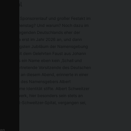
r-Spital
Fröhlicher Sponsorenlauf und großer Festakt im
man einen Namenstag? Und warum? Noch dazu im
olischen Gegenden Deutschlands eher der
le steht ja erst im Jahr 2026 an, und dann
t zum siebzigsten Jubiläum der Namensgebung
t hob – damit dem Gelehrten Faust aus Johann
vor, dass ein Name eben kein ,Schall und
f, der stellvertretende Vorsitzende des Deutschen
uptredner an diesem Abend, erinnerte in einer
an das Leben des Namensgebers Albert
rn ein Name Identität stifte. Albert Schweitzer
s Lebenswerk, hier besonders sein stets an
des Albert-Schweitzer-Spital, vergangen sei,
ten