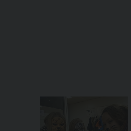
Daten
die Ri
die Ve
wir di
Ausüb
oder 
haben
Wide
Sie kö
Widers
berück
Verar
Recht
Daten
Ist di
haben 
maschi