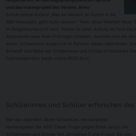
 verlangen, wenn
und das Indienprojekt des Vereins ‚Arivu‘
chtigkeit der Daten von Ihnen bestritten wird
Schule einmal anders! „Was ein Mensch an Gutem in die
Welt hinausgibt, geht nicht verloren.“ Nein, diese Weisheit Albe
rarbeitung unrechtmäßig ist, Sie aber deren Löschung ablehnen
im Religionsunterricht noch Thema für einen Aufsatz im Fach De
e Daten nicht mehr benötigen, Sie jedoch diese zur Geltendmachung,
Abiturienten über ihren Prüfungen brüteten, machten sich die Al
ung oder Verteidigung von Rechtsansprüchen benötigen
daran, Schweitzers Ausspruch im Rahmen dieses alljährlichen ‚So
Sie gemäß Art. 21 DSGVO Widerspruch gegen die Verarbeitung eingele
Schweiß und Mühe der Schülerinnen und Schüler in Nachbars Gar
Fahrradreparatur waren stolze 6655 Euro.
rspruch
nnen bei Gründen, die sich aus Ihrer besonderen Situation ergeben, ei
pruchsrecht geltend machen. Gem. Art. 21 DSGVO ist jedoch zu
sichtigten, ob schutzwürdige Gründe für die Verarbeitung vorliegen ode
beitung der Geltendmachung, Ausübung oder Verteidigung von
sansprüchen dient.
Schülerinnen und Schüler erforschen das
übertragbarkeit
Wer war eigentlich Albert Schweitzer, der berühmte
e Verarbeitung Ihrer Daten mit Hilfe eines automatisierten Verfahrens erf
Namensgeber der ASS? Dieser Frage gingen Ende Januar die
Sie gem. Art. 20 DSGVO das Recht, die Daten in einem gängigen und
nenlesbaren Format zu erhalten und an eine andere Schule zu übermi
Schülerinnen und Schüler der Jahrgänge 5 und 6 nach. Bei den