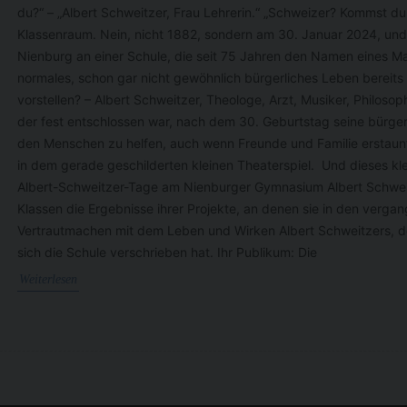
du?“ – „Albert Schweitzer, Frau Lehrerin.“ „Schweizer? Kommst d
Klassenraum. Nein, nicht 1882, sondern am 30. Januar 2024, und 
Nienburg an einer Schule, die seit 75 Jahren den Namen eines M
normales, schon gar nicht gewöhnlich bürgerliches Leben bereits i
vorstellen? – Albert Schweitzer, Theologe, Arzt, Musiker, Philos
der fest entschlossen war, nach dem 30. Geburtstag seine bürger
den Menschen zu helfen, auch wenn Freunde und Familie erstaunt 
in dem gerade geschilderten kleinen Theaterspiel. Und dieses klei
Albert-Schweitzer-Tage am Nienburger Gymnasium Albert Schweit
Klassen die Ergebnisse ihrer Projekte, an denen sie in den vergan
Vertrautmachen mit dem Leben und Wirken Albert Schweitzers, 
sich die Schule verschrieben hat. Ihr Publikum: Die
Weiterlesen