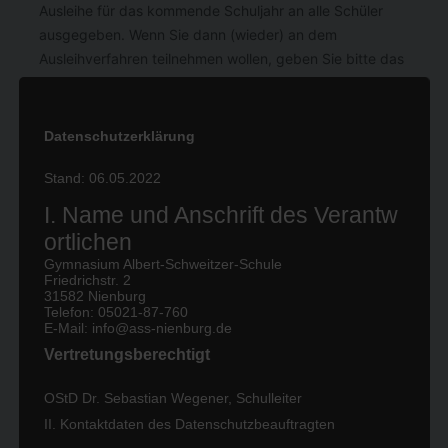
Ausleihe für das kommende Schuljahr an alle Schüler
ausgegeben. Wenn Sie dann (wieder) an dem
Ausleihverfahren teilnehmen wollen, geben Sie bitte das
Formular „Anmeldung“ unterschrieben an die Schule
zurück. Mit Überweisung des entsprechenden Entgeltes
für die Ausleihe auf das für die Lernmittelausleihe und
Datenschutzerklärung
Lernmittelbeschaffung eingerichtete Konto der Albert-
Stand: 06.05.2022
Schweitzer-Schule (Albert-Schweitzer-Schule,
Sparkasse Nienburg,
IBAN: DE11 2565 0106 0060
I. Name und Anschrift des Verantw
0063 92
) unter Angabe des
Nach- und Vornamens
ortlichen
des Kindes, für das die Bücher ausgeliehen werden ,
Gymnasium Albert-Schweitzer-Schule
und des für das Schuljahr und die Klasse
geltenden
Friedrichstr. 2
31582 Nienburg
Kassenzeichens
, das auf dem entsprechenden
Telefon: 05021-87-760
Informationsblatt angegeben wird. Ihr Kind wird die
E-Mail: info@ass-nienburg.de
Lernmittel nach Zahlungseingang ausgehändigt
Vertretungsberechtigt
bekommen.
OStD Dr. Sebastian Wegener, Schulleiter
Leistungsberechtigte
nach dem
Asylbewerberleistungsgesetz
, dem
Sozialgesetzbuch
II. Kontaktdaten des Datenschutzbeauftragten
Zweites Buch – Grundsicherung für Arbeit Suchende,