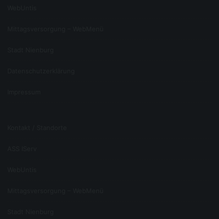
Auskunft/ Akteneinsicht
WebUntis
Gem. Art. 15 DSGVO haben Sie das Recht, Auskunft
Mittagsversorgung – WebMenü
bzw. Akteneinsicht über die von uns verarbeiteten
personenbezogenen Daten zu erhalten.
Berichtigung
Stadt Nienburg
Datenschutzerklärung
Sind bei uns gespeicherte personenbezogene Daten
unrichtig oder unvollständig, haben Sie gem. Art. 16
DSGVO das Recht, diese berichtigen bzw.
Impressum
vervollständigen zu lassen.
Löschung
Kontakt / Standorte
Art. 17 DSGVO normiert das Recht auf Löschung
personenbezogener Daten. Dieses Recht steht Ihnen
insbesondere dann zu, wenn die Speicherung der
ASS IServ
personenbezogenen Daten zur Erfüllung unserer
gesetzlichen Aufgaben nicht mehr erforderlich ist oder
Sie Ihre Einwilligung zur Datenverarbeitung mit Wirkung
WebUntis
für die Zukunft widerrufen haben.
Einschränkung der Verarbeitung
Mittagsversorgung – WebMenü
Gem. Art. 18 DSGVO können Sie die Einschränkung der
Stadt Nienburg
personenbezogenen Daten verlangen, wenn