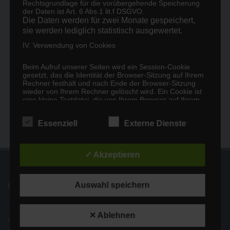
Rechtsgrundlage für die vorübergehende Speicherung
der Daten ist Art. 6 Abs.1 lit.f DSGVO.
Die Daten werden für zwei Monate gespeichert,
sie werden lediglich statistisch ausgewertet.
Share this Post
IV. Verwendung von Cookies
Beim Aufruf unserer Seiten wird ein Session-Cookie
gesetzt, das die Identität der Browser-Sitzung auf Ihrem
Rechner festhält und nach Ende der Browser-Sitzung
wieder von Ihrem Rechner gelöscht wird. Ein Cookie ist
eine kleine Textdatei, die von Ihrem Browser auf Ihrem
Rechner gespeichert wird. Die Verwendung des Session-
Navigation
←
RELIGIONSUNTERRICHT ODER
GESETZE, VERORDNUNGEN
Cookies erfolgt aus technischen Gründen und dient der
Essenziell
Externe Dienste
Optimierung der Darstellung unserer Seiten in Ihrem
(Beiträge)
,WERTE UND NORMEN‘-
UND ERLASSE ZUR
Browser. Diese Information steht in späteren Browser-
Sitzungen nicht mehr zur Verfügung.
UNTERRICHT
KENNTNISNAHME
→
Die durch diese Cookies verarbeiteten Daten sind
✓ Akzeptieren
für die genannten Zwecke zur Wahrung unserer
berechtigten Interessen nach Art. 6 Abs. 1 S. 1 lit. f
DSGVO erforderlich. Diese bestehen in einer
Auswahl speichern
STANDORT FRIEDRICHSTRASSE
technischen Optimierung der Bereitstellung
unserer Internetseite.
Es besteht die Möglichkeit, den Browser so
✕ Ablehnen
Hauptgebäude
einzustellen, dass keine Cookies gespeichert