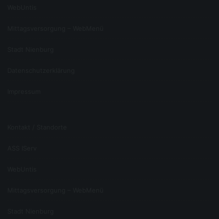
Rechtsansprüchen benötigen
WebUntis
oder Sie gemäß Art. 21 DSGVO Widerspruch gegen die
Verarbeitung eingelegt haben
Mittagsversorgung – WebMenü
Stadt Nienburg
Widerspruch
Datenschutzerklärung
Sie können bei Gründen, die sich aus Ihrer besonderen
Situation ergeben, ein Widerspruchsrecht geltend
Impressum
machen. Gem. Art. 21 DSGVO ist jedoch zu
berücksichtigten, ob schutzwürdige Gründe für die
Verarbeitung vorliegen oder die Verarbeitung der
Geltendmachung, Ausübung oder Verteidigung von
Rechtsansprüchen dient.
Kontakt / Standorte
Datenübertragbarkeit
ASS IServ
Ist die Verarbeitung Ihrer Daten mit Hilfe eines
automatisierten Verfahrens erfolgt, haben Sie gem. Art.
WebUntis
20 DSGVO das Recht, die Daten in einem gängigen und
maschinenlesbaren Format zu erhalten und an eine
andere Schule zu übermitteln bzw. durch uns übermitteln
Mittagsversorgung – WebMenü
zu lassen.
Widerruf der Einwilligung
Stadt Nienburg