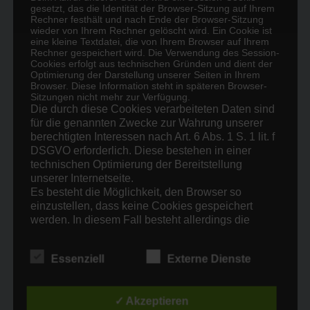
gesetzt, das die Identität der Browser-Sitzung auf Ihrem
Rechner festhält und nach Ende der Browser-Sitzung
(c) ASS
(c) ASS
wieder von Ihrem Rechner gelöscht wird. Ein Cookie ist
eine kleine Textdatei, die von Ihrem Browser auf Ihrem
Rechner gespeichert wird. Die Verwendung des Session-
Cookies erfolgt aus technischen Gründen und dient der
Optimierung der Darstellung unserer Seiten in Ihrem
Browser. Diese Information steht in späteren Browser-
(c) ASS
(c) ASS
Sitzungen nicht mehr zur Verfügung.
Die durch diese Cookies verarbeiteten Daten sind
für die genannten Zwecke zur Wahrung unserer
berechtigten Interessen nach Art. 6 Abs. 1 S. 1 lit. f
DSGVO erforderlich. Diese bestehen in einer
(c) ASS
(c) ASS
technischen Optimierung der Bereitstellung
unserer Internetseite.
Es besteht die Möglichkeit, den Browser so
einzustellen, dass keine Cookies gespeichert
werden. In diesem Fall besteht allerdings die
(c) ASS
(c) ASS
Möglichkeit, dass Sie nicht den vollen
Funktionsumfang unserer Internetseiten nutzen
Essenziell
Externe Dienste
können.
V. Speicherung personenbezogener Daten bei
(c) ASS
(c) ASS
Kontaktaufnahme
✓ Akzeptieren