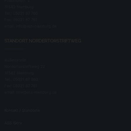
Friedrichstr. 2
Sind bei uns gespeicherte personenbezogene Daten
31582 Nienburg
unrichtig oder unvollständig, haben Sie gem. Art. 16
DSGVO das Recht, diese berichtigen bzw.
Tel.: 05021 87 760
vervollständigen zu lassen.
Fax: 05021 87 761
Löschung
email: info@ass-nienburg.de
Art. 17 DSGVO normiert das Recht auf Löschung
STANDORT NORDERTORSTRIFTWEG
personenbezogener Daten. Dieses Recht steht Ihnen
insbesondere dann zu, wenn die Speicherung der
personenbezogenen Daten zur Erfüllung unserer
gesetzlichen Aufgaben nicht mehr erforderlich ist oder
Außenstelle
Sie Ihre Einwilligung zur Datenverarbeitung mit Wirkung
für die Zukunft widerrufen haben.
Nordertorstriftweg 22
31582 Nienburg
Einschränkung der Verarbeitung
Tel.: 05021 87 860
Fax: 05021 87 761
Gem. Art. 18 DSGVO können Sie die Einschränkung der
personenbezogenen Daten verlangen, wenn
email: ntw@ass-nienburg.de
die Richtigkeit der Daten von Ihnen bestritten wird
die Verarbeitung unrechtmäßig ist, Sie aber deren
Kontakt / Standorte
Löschung ablehnen
ASS IServ
wir die Daten nicht mehr benötigen, Sie jedoch diese zur
Geltendmachung, Ausübung oder Verteidigung von