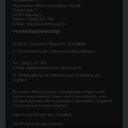
Englischunterricht sinnvoll einzubinden und die
Gymnasium Albert-Schweitzer-Schule
Fremdsprache in einem anderen Kontext zu verwenden,
Friedrichstr. 2
31582 Nienburg
sondern auch das gestalterische Können der Schüler zu
Telefon: 05021-87-760
fördern bzw. zu fordern. Denn viele Mitglieder der
E-Mail: info@ass-nienburg.de
Klasse 10a verfügen bereits über ein breites Repertoire
Vertretungsberechtigt
in Sachen Videoerstellung – da gerät man als Lehrer ins
Staunen. Bei den Schülern kam das gut an: ,,Ich hatte
OStD Dr. Sebastian Wegener, Schulleiter
schon einige Erfahrungen in dem Bereich
II. Kontaktdaten des Datenschutzbeauftragten
Videoproduktion, trotzdem war dieses Projekt noch
Tel.: 05021-87-760
einmal eine neue Herausforderung, etwas zu gestalten,
E-Mail:
datenschutz@ass-nienburg.de
was sich von den anderen abhebt. Wir mussten uns
III. Bereitstellung der Website und Erstellung von
neben den inhaltlichen Aspekten auch die
Logfiles
Darstellungsweise gut überlegen, damit die wichtigen
Punkte klar rüberkamen. Besonders gut hat mir gefallen,
Bei jedem Aufruf unserer Internetseite erfasst unser
System automatisiert Daten und Informationen vom
dass uns viele Freiheiten geboten wurden und der
Computersystem des aufrufenden Rechners. Folgende
Kreativität keine Grenzen gesetzt waren“, berichtet
Daten werden hierbei erhoben:
Hannah. So flimmert etwa der gleichgültige Nicht-
Datum und Uhrzeit des Zugriffes
Wähler, auf Englisch: non-voter, über den Bildschirm,
Die IP-Adresse des Nutzers
während sich der ‚voter‘, also Wähler, fast schon wie ein