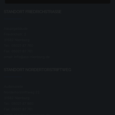
machen, werden die folgenden
personenbezogenen Daten von Ihnen gespeichert:
STANDORT FRIEDRICHSTRASSE
Ihr Name, Ihre E-Mail-Adresse.
Die Löschung der Daten erfolgt, sobald deren
Speicherung für die Bearbeitung Ihres Anliegens
nicht mehr erforderlich ist.
Hauptgebäude
Friedrichstr. 2
VI. Betroffenenrechte
31582 Nienburg
Sie können folgende Rechte geltend machen:
Tel.: 05021 87 760
Fax: 05021 87 761
Auskunft/ Akteneinsicht
email: info@ass-nienburg.de
Gem. Art. 15 DSGVO haben Sie das Recht, Auskunft
bzw. Akteneinsicht über die von uns verarbeiteten
STANDORT NORDERTORSTRIFTWEG
personenbezogenen Daten zu erhalten.
Berichtigung
Außenstelle
Sind bei uns gespeicherte personenbezogene Daten
Nordertorstriftweg 22
unrichtig oder unvollständig, haben Sie gem. Art. 16
DSGVO das Recht, diese berichtigen bzw.
31582 Nienburg
vervollständigen zu lassen.
Tel.: 05021 87 860
Löschung
Fax: 05021 87 761
email: ntw@ass-nienburg.de