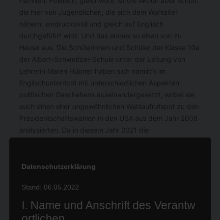
Familien. Politisch, gleichwohl, ist die Aktion aber schon,
die hier von Jugendlichen, die sich dem Wahlalter
nähern, eindrucksvoll und gleich auf Englisch
durchgeführt wird. Und das einmal so eben von zu
Hause aus. Die Schülerinnen und Schüler der Klasse 10a
der Albert-Schweitzer-Schule unter der Leitung von
Lehrerin Maren Hübner haben sich nämlich im
Englischunterricht mit unterschiedlichen Aspekten
politischen Geschehens auseinandergesetzt, wobei sie
auch einen eher ungewöhnlichen Wahlaufrufspot zu den
Präsidentschaftswahlen in den USA aus dem Jahr 2008
analysierten. Da in diesem Jahr 2021 die
Bundestagswahlen in Deutschland stattfinden, bot es
sich an, die Schüler in kleinen Gruppen ebenfalls einen
solchen Wahlaufrufspot drehen zu lassen. In Anlehnung
Datenschutzerklärung
an den im Unterricht gezeigten Spot sollte der Fokus in
Stand: 06.05.2022
den Videos der Schülerinnen und Schüler ebenfalls auf
das Thema „Warum wählen wichtig ist“ gelegt werden.
I. Name und Anschrift des Verantw
Ziel war es, dabei nicht nur erworbene Inhalte aus dem
ortlichen