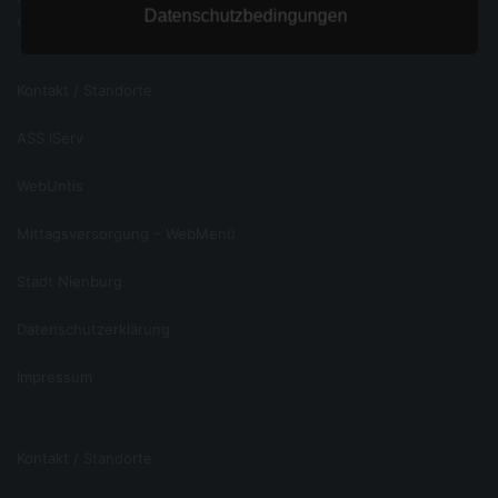
Sitzungen nicht mehr zur Verfügung.
Datenschutzbedingungen
email: ntw@ass-nienburg.de
Die durch diese Cookies verarbeiteten Daten sind
für die genannten Zwecke zur Wahrung unserer
berechtigten Interessen nach Art. 6 Abs. 1 S. 1 lit. f
Kontakt / Standorte
DSGVO erforderlich. Diese bestehen in einer
technischen Optimierung der Bereitstellung
ASS IServ
unserer Internetseite.
Es besteht die Möglichkeit, den Browser so
WebUntis
einzustellen, dass keine Cookies gespeichert
werden. In diesem Fall besteht allerdings die
Mittagsversorgung – WebMenü
Möglichkeit, dass Sie nicht den vollen
Funktionsumfang unserer Internetseiten nutzen
können.
Stadt Nienburg
V. Speicherung personenbezogener Daten bei
Kontaktaufnahme
Datenschutzerklärung
Sofern Sie per E-Mail den Kontakt mit uns aufnehmen,
Impressum
werden die von Ihnen übermittelten personenbezogenen
Daten automatisch gespeichert. Diese Daten werden für
Zwecke der Bearbeitung Ihres Anliegens und der
Kontaktaufnahme mit Ihnen gespeichert.
Kontakt / Standorte
Wenn Sie Gebrauch von unserem Kontaktformular
machen, werden die folgenden