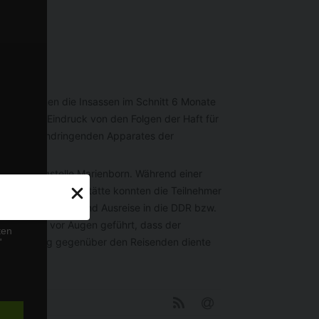
nter denen die Insassen im Schnitt 6 Monate
ler einen Eindruck von den Folgen der Haft für
Lebens durchdringenden Apparates der
nzübergangstelle Marienborn. Während einer
 heutigen Gedenkstätte konnten die Teilnehmer
gung für die Ein- und Ausreise in die DDR bzw.
d Schüler vor Augen geführt, dass der
ten
R-Regierung gegenüber den Reisenden diente
de
n.