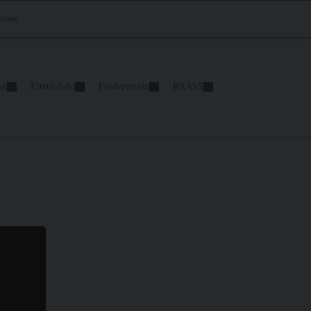
ssum
en
Eltern-Info
Förderverein
RRASS