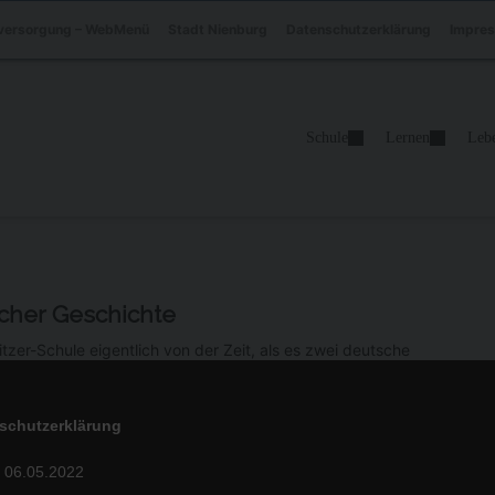
versorgung – WebMenü
Stadt Nienburg
Datenschutzerklärung
Impre
Schule
Lernen
Leb
cher Geschichte
zer-Schule eigentlich von der Zeit, als es zwei deutsche
chts, dafür sind sie zu jung. Im Geschichtsunterricht
und was liegt näher, als sich die deutsch-deutsche Grenze
schutzerklärung
zusehen. Daher begaben sich die Klassen 10c und 10d der
16 auf eine zweitägige Exkursion zum Thema „Deutsche
: 06.05.2022