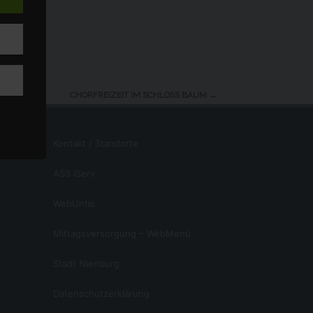
erung
s
CHORFREIZEIT IM SCHLOSS BAUM
→
 der
Kontakt / Standorte
ASS IServ
 der
WebUntis
zung
 die
Mittagsversorgung – WebMenü
s
 der
eren
Stadt Nienburg
Datenschutzerklärung
 1 S.