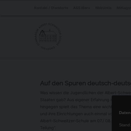
Kontakt / Standorte
ASS IServ
WebUntis
Mittags
Auf den Spuren deutsch-deuts
Was wissen die Jugendlichen der Albert-Schweit
Staaten gab? Aus eigener Erfahrung natürlich ni
hingegen spielt das Thema eine wichtige Rolle 
Daten
und ihre Einrichtungen auch einmal vor Ort an
Albert-Schweitzer-Schule am 07./ 08. April 20
Stand
Teilung“.